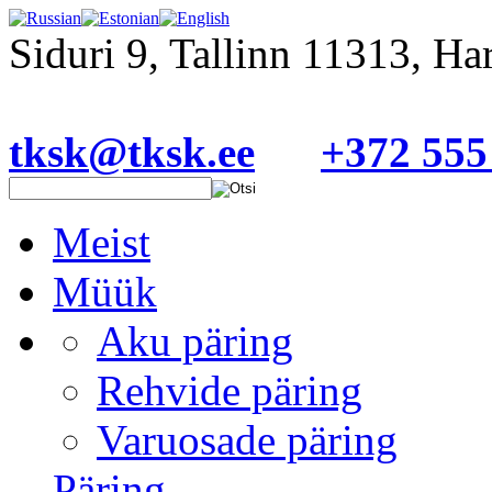
Siduri 9, Tallinn 11313, H
tksk@tksk.ee
+372 555
Meist
Müük
Aku päring
Rehvide päring
Varuosade päring
Päring