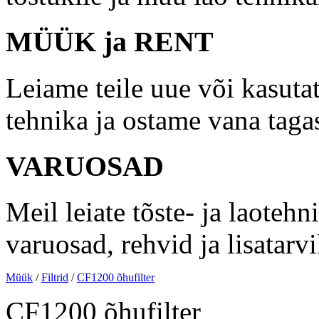
MÜÜK ja RENT
Leiame teile uue või kasutat
tehnika ja ostame vana taga
VARUOSAD
Meil leiate tõste- ja laotehn
varuosad, rehvid ja lisatarv
Müük
/
Filtrid
/
CF1200 õhufilter
CF1200 õhufilter