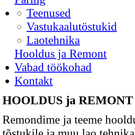
Teenused
Vastukaalutöstukid
Laotehnika
Hooldus ja Remont
Vabad töökohad
Kontakt
HOOLDUS ja REMONT
Remondime ja teeme hooldu
tõstukile ja muu lao tehnika