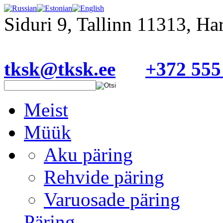
Siduri 9, Tallinn 11313, H
tksk@tksk.ee
+372 555
Meist
Müük
Aku päring
Rehvide päring
Varuosade päring
Päring