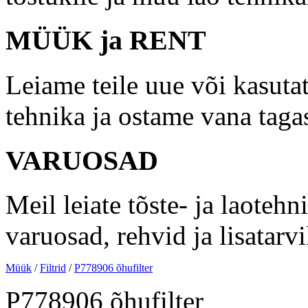
MÜÜK ja RENT
Leiame teile uue või kasutat
tehnika ja ostame vana taga
VARUOSAD
Meil leiate tõste- ja laotehn
varuosad, rehvid ja lisatarv
Müük
/
Filtrid
/
P778906 õhufilter
P778906 õhufilter