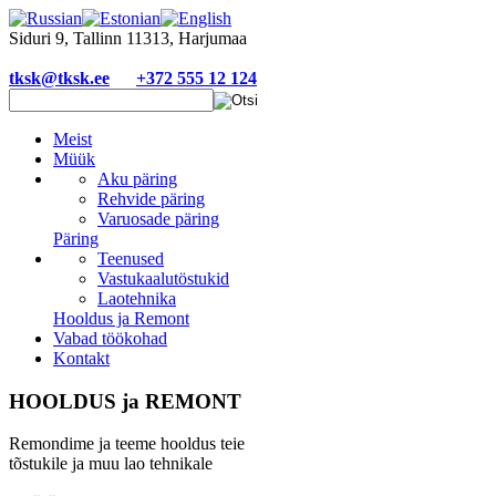
Siduri 9, Tallinn 11313, Harjumaa
tksk@tksk.ee
+372 555 12 124
Meist
Müük
Aku päring
Rehvide päring
Varuosade päring
Päring
Teenused
Vastukaalutöstukid
Laotehnika
Hooldus ja Remont
Vabad töökohad
Kontakt
HOOLDUS ja REMONT
Remondime ja teeme hooldus teie
tõstukile ja muu lao tehnikale