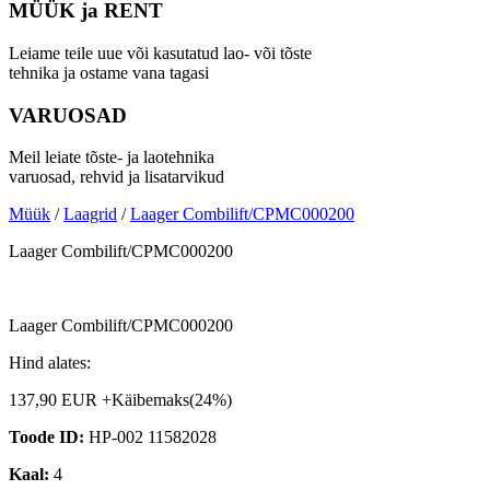
MÜÜK ja RENT
Leiame teile uue või kasutatud lao- või tõste
tehnika ja ostame vana tagasi
VARUOSAD
Meil leiate tõste- ja laotehnika
varuosad, rehvid ja lisatarvikud
Müük
/
Laagrid
/
Laager Combilift/CPMC000200
Laager Combilift/CPMC000200
Laager Combilift/CPMC000200
Hind alates:
137,90 EUR +Käibemaks(24%)
Toode ID:
HP-002 11582028
Kaal:
4