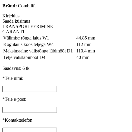
Bränd:
Combilift
Kirjeldus
Saada küsimus
TRANSPORTEERIMINE
GARANTII
Välimise rõnga laius W1
44,85 mm
Kogulaius koos teljega W4
112 mm
Maksimaalne välisrõnga läbimõõt D1
110,4 mm
Telje välisläbimõõt D4
40 mm
Saadavus: 6 tk
*Teie nimi:
*Teie e-post:
*Kontakttelefon: