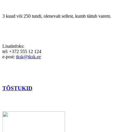
3 kuud või 250 tundi, olenevalt sellest, kumb täitub varem.
Lisaiinfoks:
tel: +372 555 12 124
e-post:
tksk@tksk.ee
TÕSTUKID