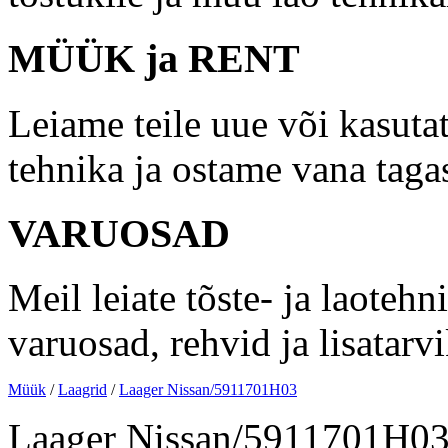
MÜÜK ja RENT
Leiame teile uue või kasutat
tehnika ja ostame vana taga
VARUOSAD
Meil leiate tõste- ja laotehn
varuosad, rehvid ja lisatarv
Müük
/
Laagrid
/
Laager Nissan/5911701H03
Laager Nissan/5911701H0