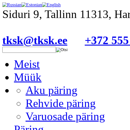
Siduri 9, Tallinn 11313, H
tksk@tksk.ee
+372 555
Meist
Müük
Aku päring
Rehvide päring
Varuosade päring
Päring