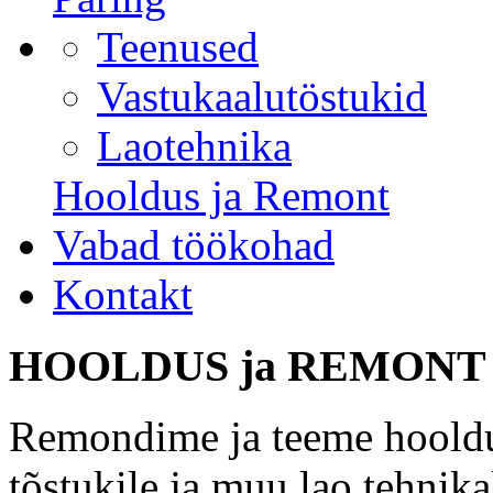
Teenused
Vastukaalutöstukid
Laotehnika
Hooldus ja Remont
Vabad töökohad
Kontakt
HOOLDUS ja REMONT
Remondime ja teeme hooldu
tõstukile ja muu lao tehnika