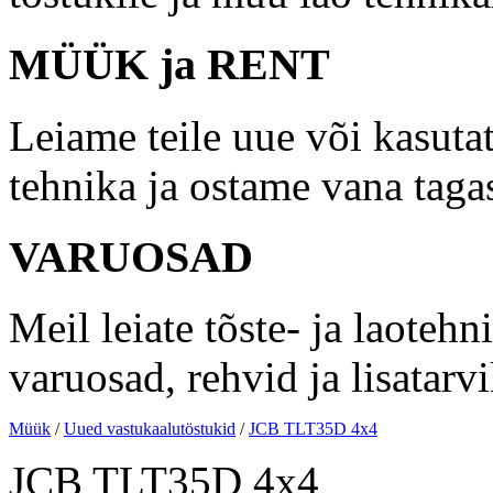
MÜÜK ja RENT
Leiame teile uue või kasutat
tehnika ja ostame vana taga
VARUOSAD
Meil leiate tõste- ja laotehn
varuosad, rehvid ja lisatarv
Müük
/
Uued vastukaalutöstukid
/
JCB TLT35D 4x4
JCB TLT35D 4x4