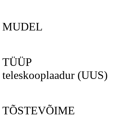
MUD
TÜÜP Diise
teleskooplaadur (UUS)
TÕSTEVÕIME No