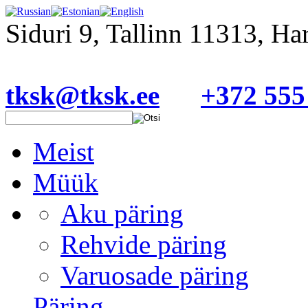
Siduri 9, Tallinn 11313, H
tksk@tksk.ee
+372 555
Meist
Müük
Aku päring
Rehvide päring
Varuosade päring
Päring