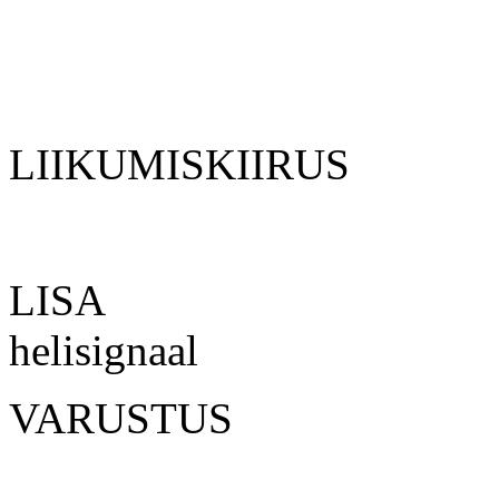
Taga 2
LIIKUMISKIIR
LISA Tag
helisignaal
VARUSTUS
Tööt