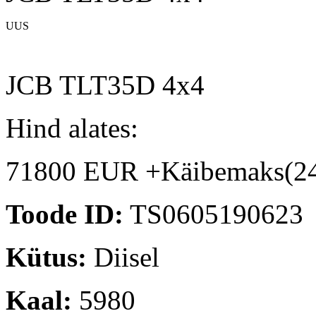
UUS
JCB TLT35D 4x4
Hind alates:
71800 EUR +Käibemaks(2
Toode ID:
TS0605190623
Kütus:
Diisel
Kaal:
5980