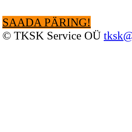
SAADA PÄRING!
© TKSK Service OÜ
tksk@