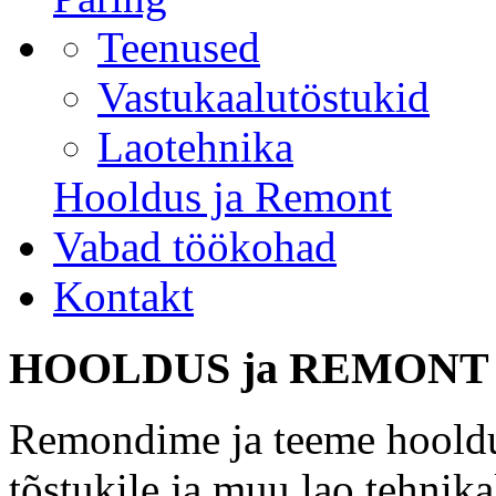
Teenused
Vastukaalutöstukid
Laotehnika
Hooldus ja Remont
Vabad töökohad
Kontakt
HOOLDUS ja REMONT
Remondime ja teeme hooldu
tõstukile ja muu lao tehnika